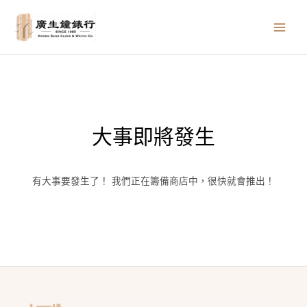
跳
MAIN
至
MEN
主
要
內
容
大事即將發生
有大事要發生了！ 我們正在籌備商店中，很快就會推出！