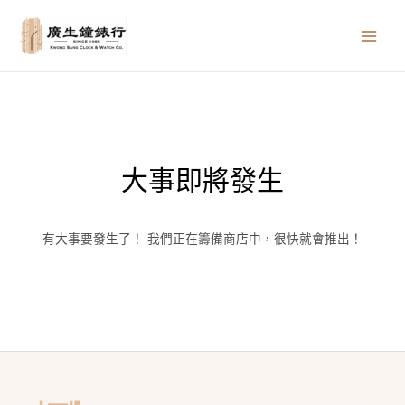
跳
MAIN
至
MEN
主
要
內
容
大事即將發生
有大事要發生了！ 我們正在籌備商店中，很快就會推出！