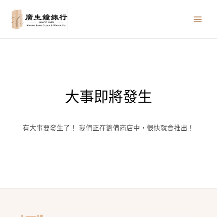
跳
MAIN
至
MEN
主
要
內
容
大事即將發生
有大事要發生了！ 我們正在籌備商店中，很快就會推出！