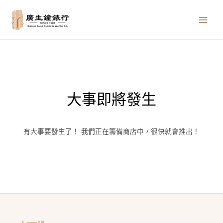
跳
MAIN
至
MEN
主
要
內
容
大事即將發生
有大事要發生了！ 我們正在籌備商店中，很快就會推出！